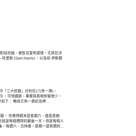
對話坦誠、睿智且富有感情，尤其在涉
 (Sam Harris) ，以及前 伊斯蘭
中「三大民變」分別在17(朱一貴)、
間最久。可惜遺跡、事實與真相保留很少，
： 鴨母王朱一貴紀念碑 ...
舒服。 你覺得週末是星期六、還是星期
，也就是每個禮拜的最後一天，但是每個人
，每週六、日休連，星期一是新週的...