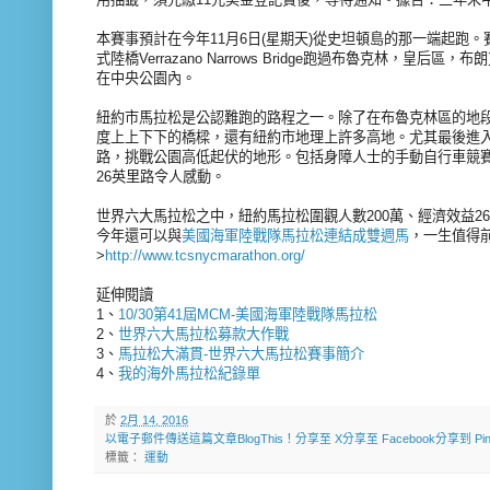
本賽事預計在今年11月6日(星期天)從史坦頓島的那一端起跑
式陸橋Verrazano Narrows Bridge跑過布魯克林，皇
在中央公園內。
紐約市馬拉松是公認難跑的路程之一。除了在布魯克林區的地
度上上下下的橋樑，還有紐約市地理上許多高地。尤其最後進
路，挑戰公園高低起伏的地形。包括身障人士的手動自行車競
26英里路令人感動。
世界六大馬拉松之中，紐約馬拉松圍觀人數200萬、經濟效益26
今年還可以與
美國海軍陸戰隊馬拉松連結成雙週馬
，一生值得前
>
http://www.tcsnycmarathon.org/
延伸閱讀
1、
10/30第41屆MCM-美國海軍陸戰隊馬拉松
2、
世界六大馬拉松募款大作戰
3、
馬拉松大滿貫-世界六大馬拉松賽事簡介
4、
我的海外馬拉松紀錄單
於
2月 14, 2016
以電子郵件傳送這篇文章
BlogThis！
分享至 X
分享至 Facebook
分享到 Pint
標籤：
運動