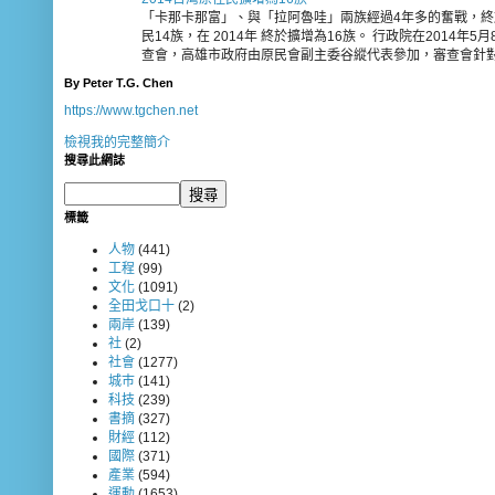
「卡那卡那富」、與「拉阿魯哇」兩族經過4年多的奮戰，
民14族，在 2014年 終於擴增為16族。 行政院在2014
查會，高雄市政府由原民會副主委谷縱代表參加，審查會針對法
By Peter T.G. Chen
https://www.tgchen.net
檢視我的完整簡介
搜尋此網誌
標籤
人物
(441)
工程
(99)
文化
(1091)
全田戈口十
(2)
兩岸
(139)
社
(2)
社會
(1277)
城巿
(141)
科技
(239)
書摘
(327)
財經
(112)
國際
(371)
產業
(594)
運動
(1653)