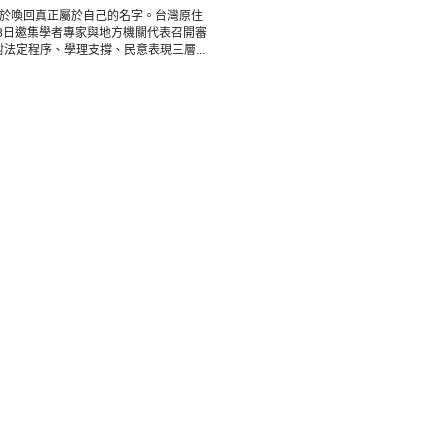
終於喚回真正屬於自己的名字。台灣原住
年5月8日邀集學者專家與地方機關代表召開審
定程序、學理支撐、民意表現三層...