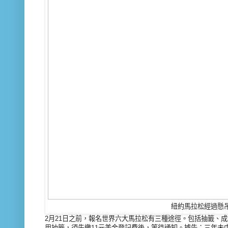
紐約馬拉松經過懸
2月21日之前，報名世界六大馬拉松有三種途徑。包括抽籤、
用抽籤，須先繳11元美金登記費後，等待通知。據告：三年未