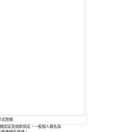
吊式陸橋
成績認証及捐款保証。一般個人報名採
中籤會優先遞補。