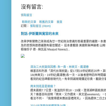
沒有留言:
張貼留言
較新的文章
較舊的文章
首頁
訂閱：
張貼留言 (Atom)
對話-伊斯蘭與寛容的未來
改革伊斯蘭教己漸漸成為廿一世紀政治意識形態最重要的議題。本書
及的思想與道德議題有最佳闡述。 這本書載錄 美國新無神論者 山姆 - 哈里斯
極端份子 德 - 納瓦茲 Maajud Nawaz)...
清治三大民變與因應- 朱一貴、林爽文、戴潮春
維基百科列表「清代台灣民變」從17到19世紀將近20件。其
18(林爽文)、19世紀(戴潮春)各一次，以後者歷時四年時
看到的紀念碑都很現代化。有幸拜謁現場彌足珍貴，載錄分享如下
周末到底是星期幾？
週末晨跑7.7公里，氣溫回升到18、19度，澄清湖畔晨跑真
天？維基百科説明「周末，又作週末，英文是weekend」
看法不同。 「我覺得週末應該是禮拜天」，因為週休二日之後
2014台灣原住民擴增為16族