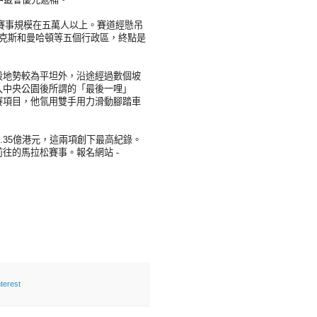
。賽事規模在五萬人以上。賽道經懸吊
后區，布朗克斯和曼哈頓等五個行政區，終點是
段地勢較為平坦外，沿途經過數個坡
入中央公園後所謂的「最後一哩」
賽項目，他氜用雙手用力滑動腳踏車
.35億港元，這兩項創下最高紀錄。
往的馬拉松賽事。報名網站 -
erest