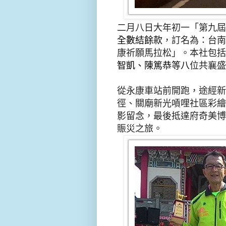
二月八日大年
初
一「第九屆
全數結餘款
，
訂名為
：
台南
康祈願馬拉松」。本社包括
智
凱
、陳篤恭等八
位共
襄盛
從永
康車站前
開跑，
途經
新
徑、關廟新光嗊哩社區彩繪
影留念，最後抵達府奇美博
賑災之
旅。