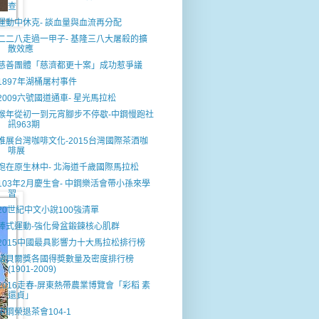
查
運動中休克- 談血量與血流再分配
二二八走過一甲子- 基隆三八大屠殺的擴
散效應
慈善團體「慈濟都更十案」成功惹爭議
1897年湖桶屠村事件
2009六號國道通車- 星光馬拉松
猴年從初一到元宵腳步不停歇-中鋼慢跑社
訊963期
推展台灣咖啡文化-2015台灣國際茶酒咖
啡展
跑在原生林中- 北海道千歲國際馬拉松
103年2月慶生會- 中鋼樂活會帶小孫來學
習
20世紀中文小說100強清單
棒式運動-強化骨盆鍛鍊核心肌群
2015中國最具影響力十大馬拉松排行榜
諾貝爾獎各國得奬數量及密度排行榜
(1901-2009)
2016走春-屏東熱帶農業博覽會「彩稻 素
還貞」
中鋼榮退茶會104-1