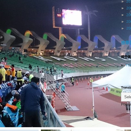
►
20
►
20
►
20
►
20
►
20
檢舉
時空俱
YO
Transl
Power