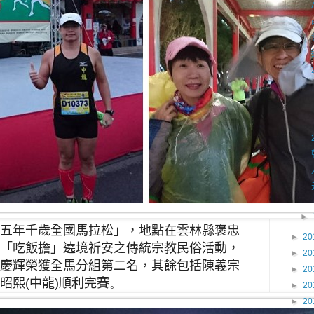
►
五年千歲全國馬拉松」
，
地點在
雲
林縣
褒忠
►
20
「吃飯擔」遶境祈安之傳統宗教民俗活動，
►
20
慶輝榮獲全馬分組第二名
，
其餘包括陳
義宗
►
20
昭熙
(
中龍
)
順利完賽
。
►
20
►
20