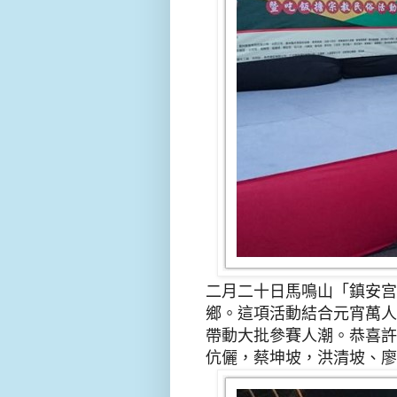
二月二十日馬鳴山「鎮安宫
鄉。
這項活動結合元宵萬人
帶
動大批參賽人潮
。
恭喜許
伉儷，蔡坤坡，洪清坡
、
廖