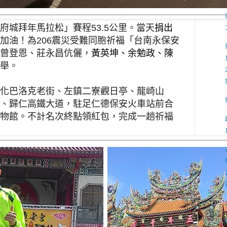
府城
拜年
馬拉松」賽程
53.5
公里。當天
捐出
加油！為
206
震災受難同胞祈福「台南永保安
曾登恩、
莊
永昌伉
儷，
黃英坤、
余勉
政、陳
舉。
化巴洛克老街、左鎮二寮觀日亭、龍崎山
、歸仁高鐵大道，駐足仁德保安火車站前合
物館。
不計名次
終點
領紅包
，
完成一趟祈福