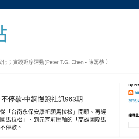
點
踐返序運動(Peter T.G. Chen - 陳篤恭 ）
By Pet
ht
不停歇-中鋼慢跑社訊963期
檢視
從「台南永保安康祈願馬拉松」開頭、再經
搜尋此
國馬拉松」、到元宵前壓軸的「高雄國際馬
不停歇。