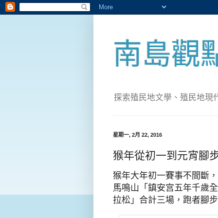
南島觀
探索殖民地文學、殖民地現代化；實
星期一, 2月 22, 2016
猴年從初一到元宵腳步
猴年大年初一賽事不間斷，
馬鳴山「鎮安宫五年千歲全
拉松」合計三場，跑者腳步