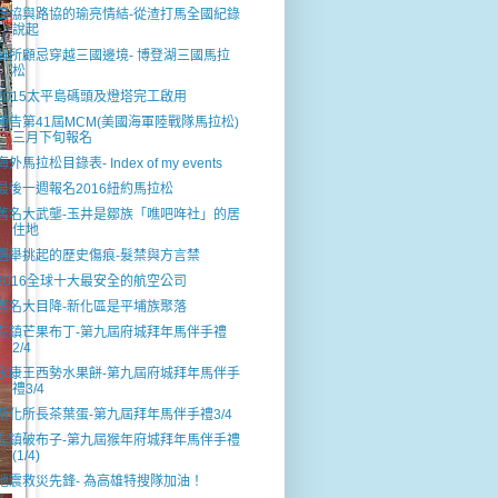
田協與路協的瑜亮情結-從渣打馬全國紀錄
說起
無所顧忌穿越三國邊境- 博登湖三國馬拉
松
2015太平島碼頭及燈塔完工啟用
預告第41屆MCM(美國海軍陸戰隊馬拉松)
三月下旬報名
海外馬拉松目錄表- Index of my events
最後一週報名2016紐約馬拉松
舊名大武壟-玉井是鄒族「噍吧哖社」的居
住地
選舉挑起的歷史傷痕-髮禁與方言禁
2016全球十大最安全的航空公司
舊名大目降-新化區是平埔族聚落
左鎮芒果布丁-第九屆府城拜年馬伴手禮
2/4
永康王西勢水果餅-第九屆府城拜年馬伴手
禮3/4
新化所長茶葉蛋-第九屆拜年馬伴手禮3/4
左鎮破布子-第九屆猴年府城拜年馬伴手禮
(1/4)
地震救災先鋒- 為高雄特搜隊加油！