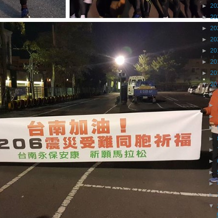
►
20
►
20
►
20
►
20
►
20
►
20
►
20
▼
20
►
►
►
►
►
►
►
►
►
►
▼