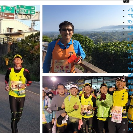
標籤
人
工
文
全
兩
社
社
城
科
書
財
國
產
運
環
網誌排
►
20
►
20
►
20