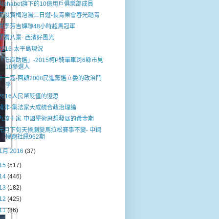
Alphabet旗下的10億用戶俱樂部成員
南投賞梅泡湯二日遊-長青樂會春光踏青
賀李芳吉蟬聯48小時超馬冠軍
通霄八景- 西濱好風光
2016-太平島現況
「低炭助選」-2015柯P騎單車跨6縣市見
10參選人
十一寇-回顧2008民進黨選立委的政治鬥
爭
2016人民幣貶值的遐思
韓非-集法家大成統合政治理論
九流十家-中國學術思想發展的黃金期
元月下旬天候劇變馬拉松賽事不變- 中鋼
慢跑社訊962期
1月 2016
(37)
15
(517)
14
(446)
13
(182)
12
(425)
11
(86)