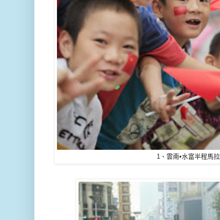
1、雲南•水富半程馬