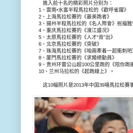
進入前十名的精彩照片分别为：
1、雲南•水富半程馬拉松的《歡呼雀躍》
2、上海馬拉松賽的《最美跑者》
3、揚州半程馬拉松的《名人際會》祝福雅
4、重庆馬拉松賽的《濱江盛况》
5、太原馬拉松賽的《人才“背”出》
6、北京馬拉松賽的《突破》
7、珠海馬拉松賽的《咱兩牽着一起衝刺吧
8、厦門馬拉松賽的《求婚總動員》
9、贵州环雷公山超100公里跑的《陪你跑
10、兰州马拉松的《起跑線上》。
这10幅照片是2013年中国39場馬拉松賽