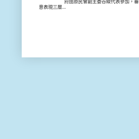
府由原民會副主委谷縱代表參加，審
意表現三層...