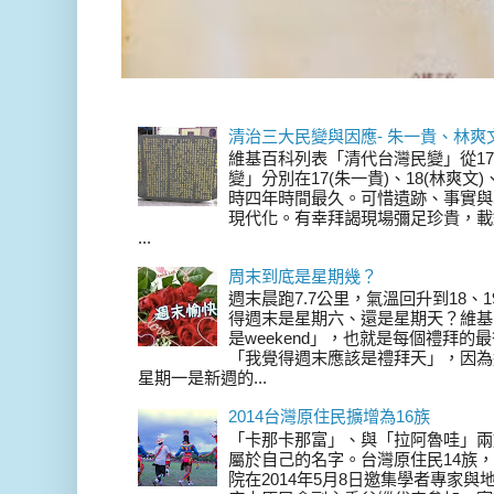
清治三大民變與因應- 朱一貴、林爽
維基百科列表「清代台灣民變」從17
變」分別在17(朱一貴)、18(林爽文
時四年時間最久。可惜遺跡、事實與
現代化。有幸拜謁現場彌足珍貴，載
...
周末到底是星期幾？
週末晨跑7.7公里，氣溫回升到18、
得週末是星期六、還是星期天？維基
是weekend」，也就是每個禮拜
「我覺得週末應該是禮拜天」，因為
星期一是新週的...
2014台灣原住民擴增為16族
「卡那卡那富」、與「拉阿魯哇」兩
屬於自己的名字。台灣原住民14族，在 
院在2014年5月8日邀集學者專家