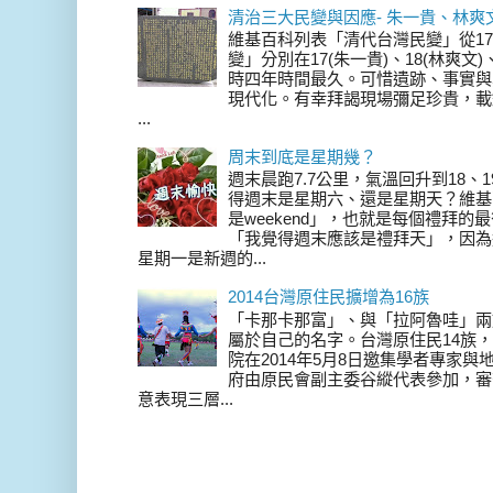
清治三大民變與因應- 朱一貴、林爽
維基百科列表「清代台灣民變」從17
變」分別在17(朱一貴)、18(林爽文
時四年時間最久。可惜遺跡、事實與
現代化。有幸拜謁現場彌足珍貴，載
...
周末到底是星期幾？
週末晨跑7.7公里，氣溫回升到18、
得週末是星期六、還是星期天？維基
是weekend」，也就是每個禮拜
「我覺得週末應該是禮拜天」，因為
星期一是新週的...
2014台灣原住民擴增為16族
「卡那卡那富」、與「拉阿魯哇」兩
屬於自己的名字。台灣原住民14族，在 
院在2014年5月8日邀集學者專家
府由原民會副主委谷縱代表參加，審
意表現三層...