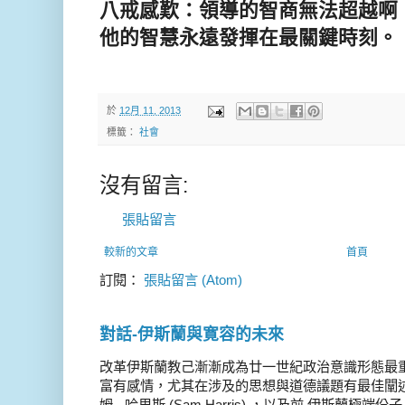
八戒感歎：領導的智商無法超越啊
他的智慧永遠發揮在最關鍵時刻。
於
12月 11, 2013
標籤：
社會
沒有留言:
張貼留言
較新的文章
首頁
訂閱：
張貼留言 (Atom)
對話-伊斯蘭與寛容的未來
改革伊斯蘭教己漸漸成為廿一世紀政治意識形態最
富有感情，尤其在涉及的思想與道德議題有最佳闡述
姆 - 哈里斯 (Sam Harris) ，以及前 伊斯蘭極端份子 德 