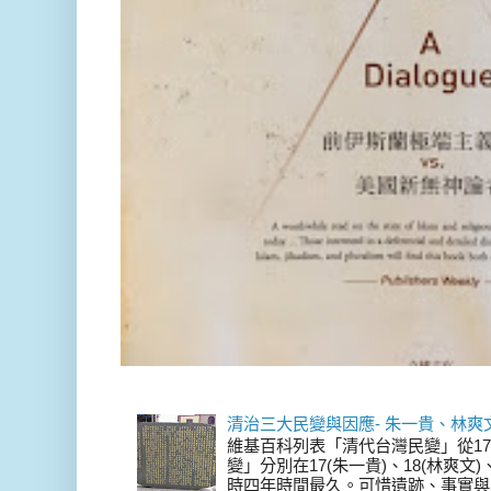
清治三大民變與因應- 朱一貴、林爽
維基百科列表「清代台灣民變」從17
變」分別在17(朱一貴)、18(林爽文
時四年時間最久。可惜遺跡、事實與