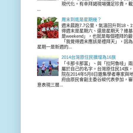
現代化。有幸拜謁現場彌足珍貴，載
...
周末到底是星期幾？
週末晨跑7.7公里，氣溫回升到18、
得週末是星期六、還是星期天？維基
是weekend」，也就是每個禮拜
「我覺得週末應該是禮拜天」，因為
星期一是新週的...
2014台灣原住民擴增為16族
「卡那卡那富」、與「拉阿魯哇」兩
屬於自己的名字。台灣原住民14族，在 
院在2014年5月8日邀集學者專家
府由原民會副主委谷縱代表參加，審
意表現三層...