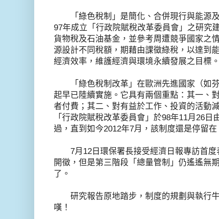
「綠色稅制」是簡化、合併現行與能源及
97年成立「行政院賦稅改革委員會」之研究
貨物稅及石油基金，並參考周遭競爭國家之
源設計不同稅額，期藉由課徵綠稅，以達到
經濟效率，維護經濟與環境永續發展之目標
「綠色稅制改革」在歐洲先進國家（如芬蘭、
起早已陸續實施。它具有兩個重點：其一、
者付費；其二、對有益於工作、投資的活動
「行政院賦稅改革委員會」於98年11月26
過，直到如今2012年7月，該制度還是停留
7月12日環保署長接受經濟日報專訪首度表
開徵，但是第三階段「總量管制」仍遙遙無
了。
研究報告原地踏步，制度的規劃與執行牛
嘆！