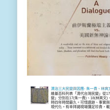
清治三大民變與因應- 朱一貴、林爽
維基百科列表「清代台灣民變」從17
變」分別在17(朱一貴)、18(林爽文
時四年時間最久。可惜遺跡、事實與
現代化。有幸拜謁現場彌足珍貴，載