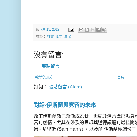
於
7月 13, 2012
標籤：
社會
,
產業
,
環保
沒有留言:
張貼留言
較新的文章
首頁
訂閱：
張貼留言 (Atom)
對話-伊斯蘭與寛容的未來
改革伊斯蘭教己漸漸成為廿一世紀政治意識形態最
富有感情，尤其在涉及的思想與道德議題有最佳闡述
姆 - 哈里斯 (Sam Harris) ，以及前 伊斯蘭極端份子 德 