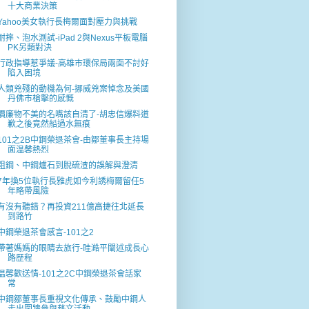
十大商業決策
Yahoo美女執行長梅爾面對壓力與挑戰
耐摔、泡水測試-iPad 2與Nexus平板電腦
PK另類對決
行政指導惹爭議-高雄巿環保局兩面不討好
陷入困境
人類兇殘的動機為何-挪威兇案悼念及美國
丹佛巿槍擊的感慨
價廉物不美的名嘴該自清了-胡忠信爆料道
歉之後竟然船過水無痕
101之2B中鋼榮退茶會-由鄒董事長主持場
面温馨熱烈
粗鋼、中鋼爐石到脫硫渣的誤解與澄清
7年換5位執行長雅虎如今利誘梅爾留任5
年略帶風險
有沒有聽錯？再投資211億高捷往北延長
到路竹
中鋼榮退茶會感言-101之2
帶著媽媽的眼睛去旅行-眭澔平闡述成長心
路歷程
温馨歡送情-101之2C中鋼榮退茶會話家
常
中鋼鄒董事長重視文化傳承、鼓勵中鋼人