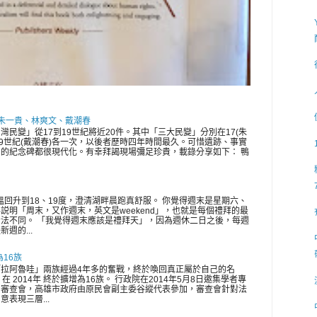
 朱一貴、林爽文、戴潮春
灣民變」從17到19世紀將近20件。其中「三大民變」分別在17(朱
、19世紀(戴潮春)各一次，以後者歷時四年時間最久。可惜遺跡、事實
的紀念碑都很現代化。有幸拜謁現場彌足珍貴，載錄分享如下： 鴨
氣溫回升到18、19度，澄清湖畔晨跑真舒服。 你覺得週末是星期六、
説明「周末，又作週末，英文是weekend」，也就是每個禮拜的最
法不同。 「我覺得週末應該是禮拜天」，因為週休二日之後，每週
週的...
為16族
拉阿魯哇」兩族經過4年多的奮戰，終於喚回真正屬於自己的名
在 2014年 終於擴增為16族。 行政院在2014年5月8日邀集學者專
開審查會，高雄市政府由原民會副主委谷縱代表參加，審查會針對法
表現三層...