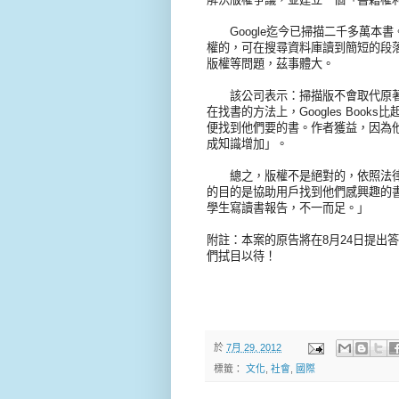
Google迄今已掃描二千多萬本書
權的，可在搜尋資料庫讀到簡短的段落
版權等問題，茲事體大。
該公司表示：掃描版不會取代原著
在找書的方法上，Googles Bo
便找到他們要的書。作者獲益，因為
成知識增加」。
總之，版權不是絕對的，依照法律，可以有
的目的是協助用戶找到他們感興趣的
學生寫讀書報告，不一而足。」
附註：本案的原告將在8月24日提出
們拭目以待！
於
7月 29, 2012
標籤：
文化
,
社會
,
國際