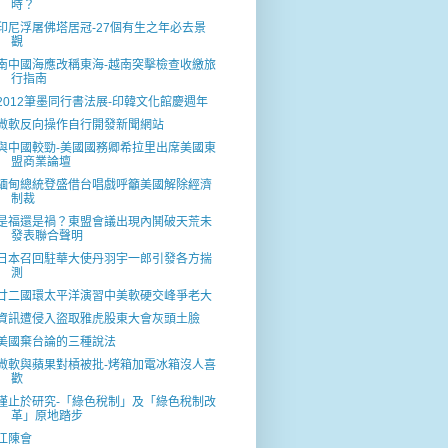
時？
印尼浮屠佛塔居冠-27個有生之年必去景
觀
南中國海應改稱東海-越南突擊檢查收繳旅
行指南
2012筆墨同行書法展-印韓文化館慶週年
微軟反向操作自行開發新聞網站
與中國較勁-美國國務卿希拉里出席美國東
盟商業論壇
緬甸總統登盛借台唱戲呼籲美國解除經濟
制裁
是福還是禍？東盟會議出現內鬨破天荒未
發表聯合聲明
日本召回駐華大使丹羽宇一郎引發各方揣
測
廿二國環太平洋演習中美軟硬交峰爭老大
資訊遭侵入盜取雅虎股東大會灰頭土臉
美國棄台論的三種說法
微軟與蘋果對槓被批-烤箱加電冰箱沒人喜
歡
僅止於研究-「綠色稅制」及「綠色稅制改
革」原地踏步
江陳會