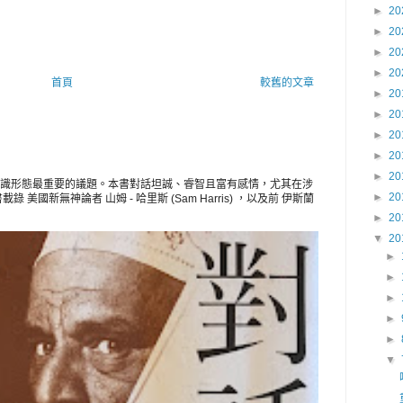
►
20
►
20
►
20
►
20
首頁
較舊的文章
►
20
►
20
►
20
►
20
►
20
識形態最重要的議題。本書對話坦誠、睿智且富有感情，尤其在涉
►
20
美國新無神論者 山姆 - 哈里斯 (Sam Harris) ，以及前 伊斯蘭
►
20
▼
20
►
►
►
►
►
▼