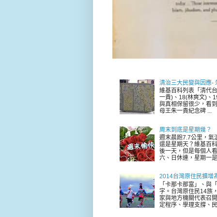
清治三大民變與因應-
維基百科列表「清代台
一貴)、18(林爽文)
與真相保留很少，看到
母王朱一貴紀念碑 ...
周末到底是星期幾？
週末晨跑7.7公里，
還是星期天？維基百科
後一天，但是每個人看
六、日休連，星期一是新
2014台灣原住民擴增
「卡那卡那富」、與「
字。台灣原住民14族，
家與地方機關代表召
定程序、學理支撐、民意