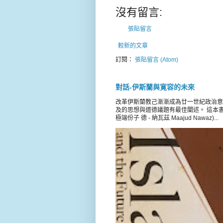
沒有留言:
張貼留言
較新的文章
訂閱：
張貼留言 (Atom)
對話-伊斯蘭與寛容的未來
改革伊斯蘭教己漸漸成為廿一世紀政治意
及的思想與道德議題有最佳闡述。 這本書載錄 
極端份子 德 - 納瓦茲 Maajud Nawaz)...