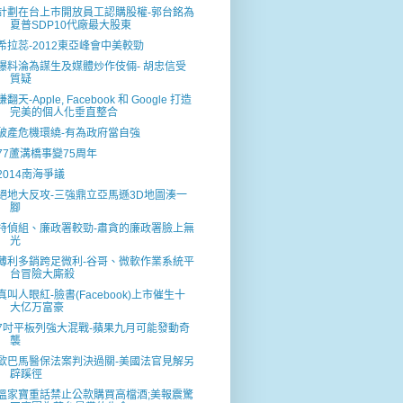
計劃在台上巿開放員工認購股權-郭台銘為
夏普SDP10代廠最大股東
希拉蕊-2012東亞峰會中美較勁
爆料淪為謀生及媒體炒作伎倆- 胡忠信受
質疑
賺翻天-Apple, Facebook 和 Google 打造
完美的個人化垂直整合
破產危機環繞-有為政府當自強
77蘆溝橋事變75周年
2014南海爭議
絕地大反攻-三強鼎立亞馬遜3D地圖湊一
腳
特偵組、廉政署較勁-肅貪的廉政署臉上無
光
薄利多銷跨足微利-谷哥、微軟作業系統平
台冒險大廝殺
真叫人眼紅-臉書(Facebook)上市催生十
大亿万富豪
7吋平板列強大混戰-蘋果九月可能發動奇
襲
歐巴馬醫保法案判決過關-美國法官見解另
辟蹊徑
溫家寶重話禁止公款購買高檔酒;美報震驚