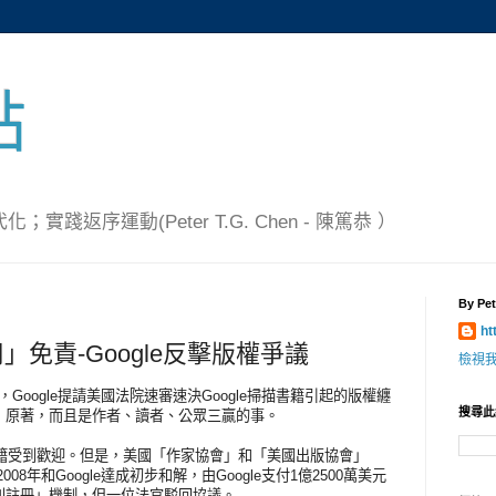
點
踐返序運動(Peter T.G. Chen - 陳篤恭 ）
By Pet
ht
免責-Google反擊版權爭議
檢視
Google提請美國法院速審速決Google掃描書籍引起的版權纏
搜尋此
」原著，而且是作者、讀者、公眾三贏的事。
書籍受到歡迎。但是，美國「作家協會」和「美國出版協會」
008年和Google達成初步和解，由Google支付1億2500萬美元
利註冊」機制，但一位法官駁回協議。