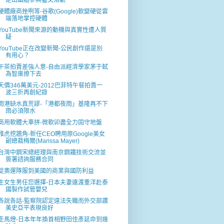
走出圍牆參與藝文活動
硬體廠商挫咧等-谷歌(Google)軟變硬從雲
端落地掌控硬體
YouTube新聞來源的動機與真實性遭人質
疑
YouTube正在改變新聞-公民創作還是別
有用心？
午茶拍賣差強人意-自由派經濟學家茅于軾
為智庫撩下去
天價346萬美元-2012巴菲特午餐拍賣一
波三折再創紀錄
雨港缺水真荒謬-「港都夜雨」基隆再不下
雨必須限水
商用軟體大車拼-微軟卯盡全力固守地盤
雅虎挖牆角-新任CEO聘用原Google美女
副總裁梅爾(Marissa Mayer)
台灣中鋼宋總經理與南京鋼鐵技術交流並
簽署諮詢服務合同
從奧運隊服到美國的商業與國防利益
生女生男任您選擇-日本夫妻遠渡重洋赴泰
國製作試管嬰兒
各說各話-監察院認定違法失職而外交部讚
美史亞平表現良好
走馬燈-日本年年換首相野田佳彥延命到幾