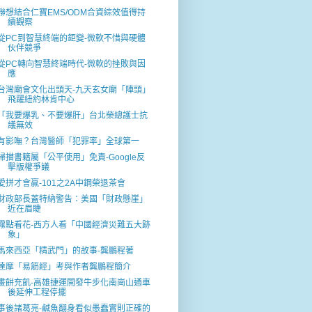
聯想結合仁寶EMS/ODM合資綜效值得持
續觀察
從PC到智慧終端的鉅變-微軟不惜與硬體
伙伴競爭
從PC轉向智慧終端時代-微軟的挫敗與因
應
台灣廟會文化出頭天-九天玄女廟「陣頭」
飛躍紐約林肯中心
「我要爆乳、不要爆肝」台北榮總護士抗
議無效
有影嘸？台灣醫師「犯罪率」全球第一
掃描書籍屬「公平使用」免責-Google反
擊版權爭議
愛拼才會贏-101之2A中鋼榮退茶會
財政部長蓋特納警告：美國「財政懸崖」
近在眉睫
霧點看花-西方人看「中國經濟災難五大跡
象」
馬來西亞「精武門」的故事-龔鵬程著
達摩「易筋經」考與作者龔鵬程簡介
畫餅充飢-高雄捷運開發牛步化南崗山通車
後延伸工程停擺
事後諸葛亮-鹹魚翻身看似愚蠢實則正確的