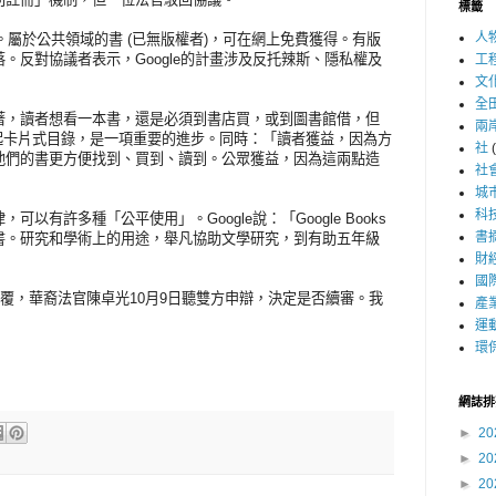
標籤
人
。屬於公共領域的書 (已無版權者)，可在網上免費獲得。有版
。反對協議者表示，Google的計畫涉及反托辣斯、隱私權及
工
文
全
，讀者想看一本書，還是必須到書店買，或到圖書館借，但
兩
oks比起卡片式目錄，是一項重要的進步。同時：「讀者獲益，因為方
社
他們的書更方便找到、買到、讀到。公眾獲益，因為這兩點造
社
城
科
許多種「公平使用」。Google說：「Google Books
書
書。研究和學術上的用途，舉凡協助文學研究，到有助五年級
財
國
答覆，
華裔
法官
陳卓光
10月9日聽雙方申辯，決定是否續審。我
產
運
環
網誌排
►
20
►
20
►
20