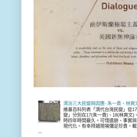
清治三大民變與因應- 朱一貴、林爽
維基百科列表「清代台灣民變」從17
變」分別在17(朱一貴)、18(林爽文
時四年時間最久。可惜遺跡、事實與
現代化。有幸拜謁現場彌足珍貴，載
...