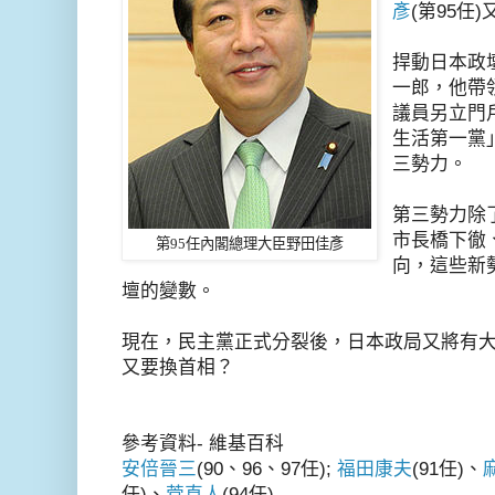
彥
(第95任
捍動日本政
一郎，他帶
議員另立門
生活第一黨
三勢力。
第三勢力除
市長橋下徹
第
95
任內閣總理大臣野田佳彥
向，這些新
壇的變數。
現在，民主黨正式分裂後，日本政局又將有
又要換首相？
參考資料- 維基百科
安倍晉三
(90、96、97任);
福田康夫
(91任)、
任)、
菅直人
(94任)