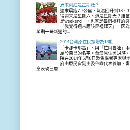
周末到底是星期幾？
週末晨跑7.7公里，氣溫回升到18、
得週末是星期六、還是星期天？維基
是weekend」，也就是每個禮拜
「我覺得週末應該是禮拜天」，因為
星期一是新週的...
2014台灣原住民擴增為16族
「卡那卡那富」、與「拉阿魯哇」兩
屬於自己的名字。台灣原住民14族，在 
院在2014年5月8日邀集學者專家
府由原民會副主委谷縱代表參加，審
意表現三層...