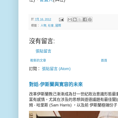
於
7月 16, 2012
標籤：
人物
,
社會
,
國際
沒有留言:
張貼留言
較新的文章
首頁
訂閱：
張貼留言 (Atom)
對話-伊斯蘭與寛容的未來
改革伊斯蘭教己漸漸成為廿一世紀政治意識形態最
富有感情，尤其在涉及的思想與道德議題有最佳闡述
姆 - 哈里斯 (Sam Harris) ，以及前 伊斯蘭極端份子 德 