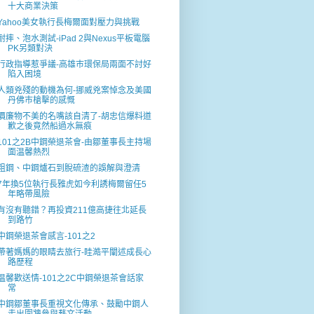
十大商業決策
Yahoo美女執行長梅爾面對壓力與挑戰
耐摔、泡水測試-iPad 2與Nexus平板電腦
PK另類對決
行政指導惹爭議-高雄巿環保局兩面不討好
陷入困境
人類兇殘的動機為何-挪威兇案悼念及美國
丹佛巿槍擊的感慨
價廉物不美的名嘴該自清了-胡忠信爆料道
歉之後竟然船過水無痕
101之2B中鋼榮退茶會-由鄒董事長主持場
面温馨熱烈
粗鋼、中鋼爐石到脫硫渣的誤解與澄清
7年換5位執行長雅虎如今利誘梅爾留任5
年略帶風險
有沒有聽錯？再投資211億高捷往北延長
到路竹
中鋼榮退茶會感言-101之2
帶著媽媽的眼睛去旅行-眭澔平闡述成長心
路歷程
温馨歡送情-101之2C中鋼榮退茶會話家
常
中鋼鄒董事長重視文化傳承、鼓勵中鋼人