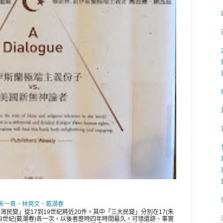
 朱一貴、林爽文、戴潮春
灣民變」從17到19世紀將近20件。其中「三大民變」分別在17(朱
、19世紀(戴潮春)各一次，以後者歷時四年時間最久。可惜遺跡、事實