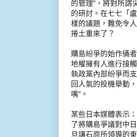
的管理”，將對所謂
的研討。在七七「盧
樣的議題，難免令人
捲土重來了？
購島紛爭的始作俑者
地權擁有人進行接觸
執政黨內部紛爭而支
回人氣的投機舉動，
嘴”。
某些日本媒體表示：
了將購島爭議對中日
旦讓石原所領導的東