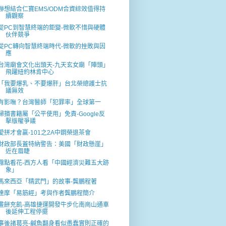
聯想結合仁寶EMS/ODM合資綜效值得持
續觀察
從PC到智慧終端的鉅變-微軟不惜與硬體
伙伴競爭
從PC轉向智慧終端時代-微軟的挫敗與因
應
台灣廟會文化出頭天-九天玄女廟「陣頭」
飛躍紐約林肯中心
「我要爆乳、不要爆肝」台北榮總護士抗
議無效
有影嘸？台灣醫師「犯罪率」全球第一
掃描書籍屬「公平使用」免責-Google反
擊版權爭議
愛拼才會贏-101之2A中鋼榮退茶會
財政部長蓋特納警告：美國「財政懸崖」
近在眉睫
霧點看花-西方人看「中國經濟災難五大跡
象」
馬來西亞「精武門」的故事-龔鵬程著
達摩「易筋經」考與作者龔鵬程簡介
畫餅充飢-高雄捷運開發牛步化南崗山通車
後延伸工程停擺
事後諸葛亮-鹹魚翻身看似愚蠢實則正確的