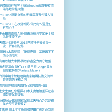
走出圍牆參與藝文活動
硬體廠商挫咧等-谷歌(Google)軟變硬從雲
端落地掌控硬體
YouTube新聞來源的動機與真實性遭人質
疑
YouTube正在改變新聞-公民創作還是別
有用心？
午茶拍賣差強人意-自由派經濟學家茅于軾
為智庫撩下去
天價346萬美元-2012巴菲特午餐拍賣一
波三折再創紀錄
雨港缺水真荒謬-「港都夜雨」基隆再不下
雨必須限水
商用軟體大車拼-微軟卯盡全力固守地盤
雅虎挖牆角-新任CEO聘用原Google美女
副總裁梅爾(Marissa Mayer)
台灣中鋼宋總經理與南京鋼鐵技術交流並
簽署諮詢服務合同
從奧運隊服到美國的商業與國防利益
生女生男任您選擇-日本夫妻遠渡重洋赴泰
國製作試管嬰兒
各說各話-監察院認定違法失職而外交部讚
美史亞平表現良好
走馬燈-日本年年換首相野田佳彥延命到幾