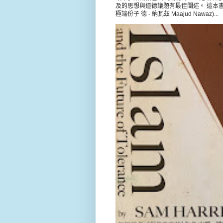
及的思想與道德議題有最佳闡述。 這本書載錄 
極端份子 德 - 納瓦茲 Maajud Nawaz)...