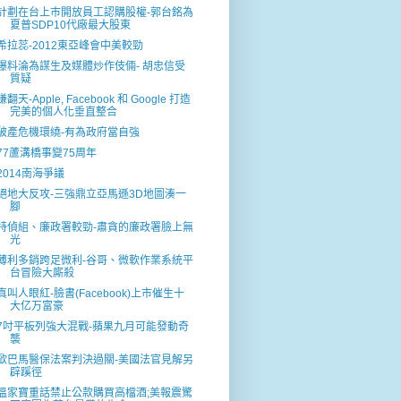
計劃在台上巿開放員工認購股權-郭台銘為
夏普SDP10代廠最大股東
希拉蕊-2012東亞峰會中美較勁
爆料淪為謀生及媒體炒作伎倆- 胡忠信受
質疑
賺翻天-Apple, Facebook 和 Google 打造
完美的個人化垂直整合
破產危機環繞-有為政府當自強
77蘆溝橋事變75周年
2014南海爭議
絕地大反攻-三強鼎立亞馬遜3D地圖湊一
腳
特偵組、廉政署較勁-肅貪的廉政署臉上無
光
薄利多銷跨足微利-谷哥、微軟作業系統平
台冒險大廝殺
真叫人眼紅-臉書(Facebook)上市催生十
大亿万富豪
7吋平板列強大混戰-蘋果九月可能發動奇
襲
歐巴馬醫保法案判決過關-美國法官見解另
辟蹊徑
溫家寶重話禁止公款購買高檔酒;美報震驚