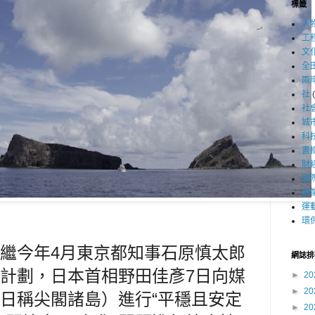
標籤
人
工
文
全
兩
社
社
城
科
書
財
國
產
運
環
繼今年4月東京都知事石原慎太郎
網誌排
計劃，日本首相野田佳彥7日向媒
►
20
►
20
日稱尖閣諸島）進行“平穩且安定
►
20