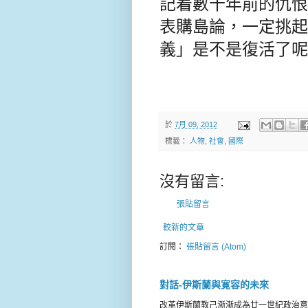
記着數十年前的仇恨
表購島論，一定挑起
義」是不是復活了呢
於
7月 09, 2012
標籤：
人物
,
社會
,
國際
沒有留言:
張貼留言
較新的文章
訂閱：
張貼留言 (Atom)
對話-伊斯蘭與寛容的未來
改革伊斯蘭教己漸漸成為廿一世紀政治意