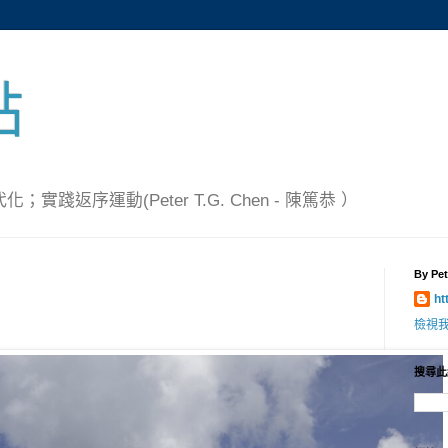
點
踐返序運動(Peter T.G. Chen - 陳篤恭 ）
By Pet
ht
檢視
搜尋此