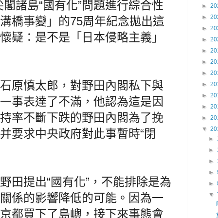
尖閣諸島“國有化”問題進行綜合性
►
20
►
20
溝橋事變」的75周年紀念拋出這
►
20
懷疑：是不是「日本侵略主義」
►
20
►
20
►
20
►
20
石原慎太郎，對野田內閣私下與
►
20
►
20
一事表達了不滿，他認為這是因
►
20
持率不斷下跌的野田內閣為了挽
►
20
▼
20
并要求中央政府對此事暫時“閉
►
►
►
►
野田提出“國有化”，不能排除是為
►
關係的影響降低的可能。因為一
▼
京都買下了島嶼，接下來事態會