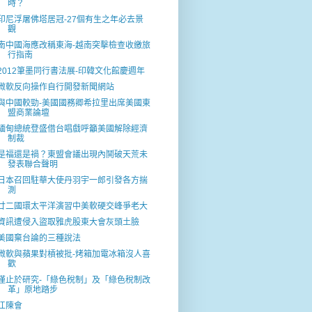
時？
印尼浮屠佛塔居冠-27個有生之年必去景
觀
南中國海應改稱東海-越南突擊檢查收繳旅
行指南
2012筆墨同行書法展-印韓文化館慶週年
微軟反向操作自行開發新聞網站
與中國較勁-美國國務卿希拉里出席美國東
盟商業論壇
緬甸總統登盛借台唱戲呼籲美國解除經濟
制裁
是福還是禍？東盟會議出現內鬨破天荒未
發表聯合聲明
日本召回駐華大使丹羽宇一郎引發各方揣
測
廿二國環太平洋演習中美軟硬交峰爭老大
資訊遭侵入盜取雅虎股東大會灰頭土臉
美國棄台論的三種說法
微軟與蘋果對槓被批-烤箱加電冰箱沒人喜
歡
僅止於研究-「綠色稅制」及「綠色稅制改
革」原地踏步
江陳會