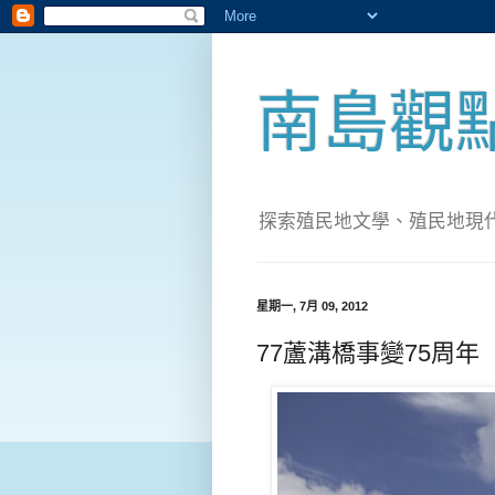
南島觀
探索殖民地文學、殖民地現代化；實
星期一, 7月 09, 2012
77蘆溝橋事變75周年