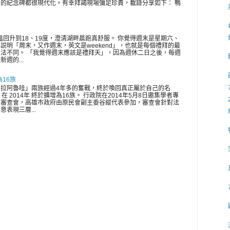
的紀念碑都很現代化。有幸拜謁現場彌足珍貴，載錄分享如下： 鴨
氣溫回升到18、19度，澄清湖畔晨跑真舒服。 你覺得週末是星期六、
説明「周末，又作週末，英文是weekend」，也就是每個禮拜的最
法不同。 「我覺得週末應該是禮拜天」，因為週休二日之後，每週
週的...
為16族
拉阿魯哇」兩族經過4年多的奮戰，終於喚回真正屬於自己的名
在 2014年 終於擴增為16族。 行政院在2014年5月8日邀集學者專
開審查會，高雄市政府由原民會副主委谷縱代表參加，審查會針對法
表現三層...