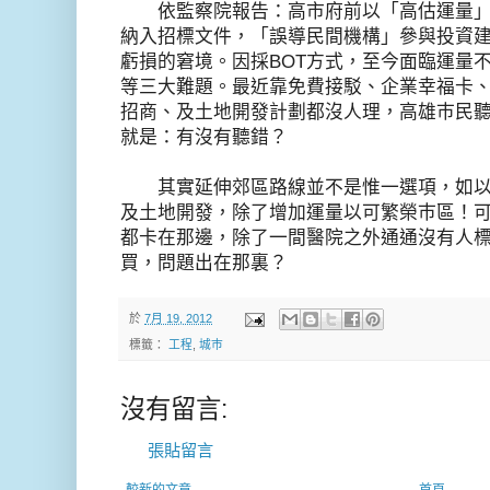
依監察院報告：高市府前以「高估運量」
納入招標文件，「誤導民間機構」參與投資
虧損的窘境。因採BOT方式，至今面臨運量
等三大難題。最近靠免費接駁、企業幸福卡
招商、及土地開發計劃都沒人理，高雄巿民
就是：有沒有聽錯？
其實延伸郊區路線並不是惟一選項，如以
及土地開發，除了增加運量以可繁榮巿區！
都卡在那邊，除了一間醫院之外通通沒有人
買，問題出在那裏？
於
7月 19, 2012
標籤：
工程
,
城巿
沒有留言:
張貼留言