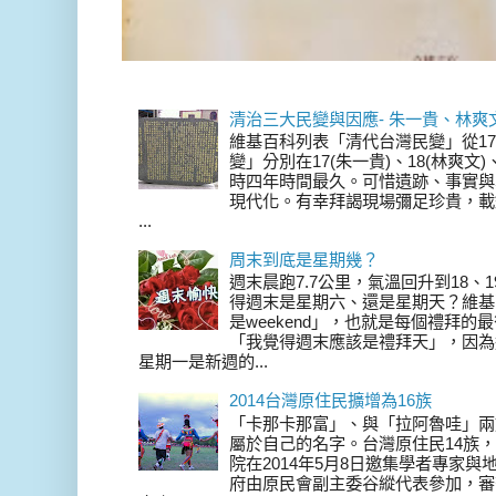
清治三大民變與因應- 朱一貴、林爽
維基百科列表「清代台灣民變」從17
變」分別在17(朱一貴)、18(林爽文
時四年時間最久。可惜遺跡、事實與
現代化。有幸拜謁現場彌足珍貴，載
...
周末到底是星期幾？
週末晨跑7.7公里，氣溫回升到18、
得週末是星期六、還是星期天？維基
是weekend」，也就是每個禮拜
「我覺得週末應該是禮拜天」，因為
星期一是新週的...
2014台灣原住民擴增為16族
「卡那卡那富」、與「拉阿魯哇」兩
屬於自己的名字。台灣原住民14族，在 
院在2014年5月8日邀集學者專家
府由原民會副主委谷縱代表參加，審