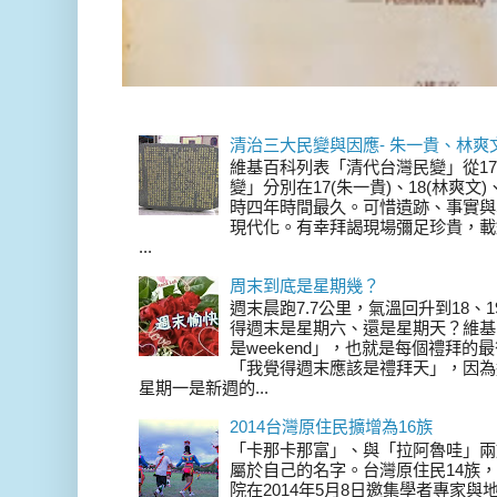
清治三大民變與因應- 朱一貴、林爽
維基百科列表「清代台灣民變」從17
變」分別在17(朱一貴)、18(林爽文
時四年時間最久。可惜遺跡、事實與
現代化。有幸拜謁現場彌足珍貴，載
...
周末到底是星期幾？
週末晨跑7.7公里，氣溫回升到18、
得週末是星期六、還是星期天？維基
是weekend」，也就是每個禮拜
「我覺得週末應該是禮拜天」，因為
星期一是新週的...
2014台灣原住民擴增為16族
「卡那卡那富」、與「拉阿魯哇」兩
屬於自己的名字。台灣原住民14族，在 
院在2014年5月8日邀集學者專家