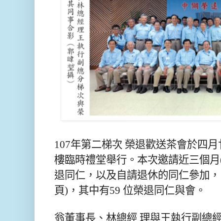
107年第二梯次 榮退歡送茶會於四
樓臨時禮堂舉行。本次邀請近三個月(5/
退同仁，以及自請退休的同仁參加， 合
頁)，其中有59 位榮退同仁與會。
翁董事長、林總經 理與王執行副總