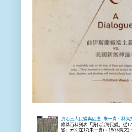
清治三大民變與因應- 朱一貴、林爽
維基百科列表「清代台灣民變」從17
變」分別在17(朱一貴)、18(林爽文