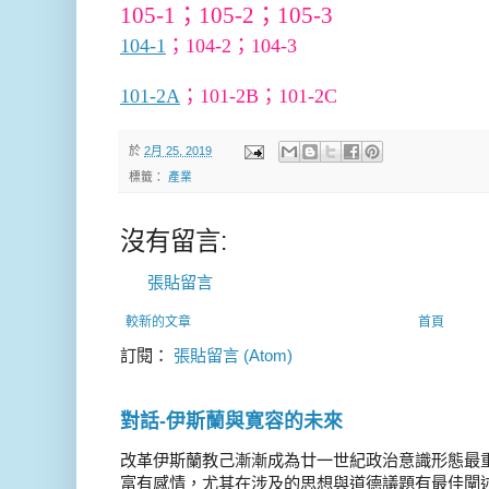
105-1；
105-2
；
105-3
104-1
；
104-2
；
104-3
101-2A
；
101-2B
；
101-2C
於
2月 25, 2019
標籤：
產業
沒有留言:
張貼留言
較新的文章
首頁
訂閱：
張貼留言 (Atom)
對話-伊斯蘭與寛容的未來
改革伊斯蘭教己漸漸成為廿一世紀政治意識形態最
富有感情，尤其在涉及的思想與道德議題有最佳闡述