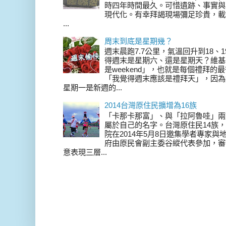
時四年時間最久。可惜遺跡、事實與
現代化。有幸拜謁現場彌足珍貴，載
...
周末到底是星期幾？
週末晨跑7.7公里，氣溫回升到18、
得週末是星期六、還是星期天？維基
是weekend」，也就是每個禮拜
「我覺得週末應該是禮拜天」，因為
星期一是新週的...
2014台灣原住民擴增為16族
「卡那卡那富」、與「拉阿魯哇」兩
屬於自己的名字。台灣原住民14族，在 
院在2014年5月8日邀集學者專家
府由原民會副主委谷縱代表參加，審
意表現三層...