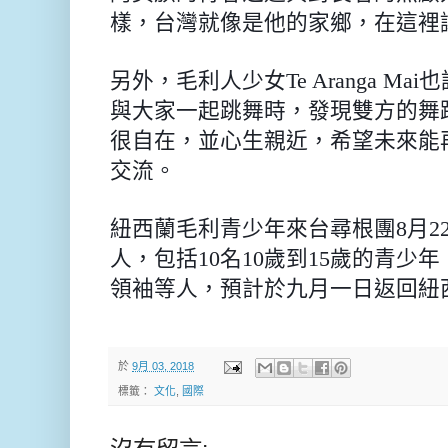
樣，台灣就像是他的家鄉，在這裡
另外，毛利人少女
Te Aranga Mai
也
與大家一起跳舞時，發現雙方的舞
很自在，並心生親近，希望未來能
交流。
紐西蘭毛利青少年來台尋根團
8
月
2
人，包括
10
名
10
歲到
15
歲的青少年
領袖等人，預計於九月一日返回紐
於
9月 03, 2018
標籤：
文化
,
國際