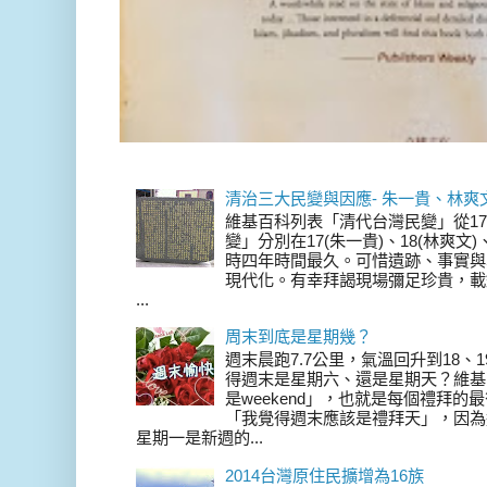
清治三大民變與因應- 朱一貴、林爽
維基百科列表「清代台灣民變」從17
變」分別在17(朱一貴)、18(林爽文
時四年時間最久。可惜遺跡、事實與
現代化。有幸拜謁現場彌足珍貴，載
...
周末到底是星期幾？
週末晨跑7.7公里，氣溫回升到18、
得週末是星期六、還是星期天？維基
是weekend」，也就是每個禮拜
「我覺得週末應該是禮拜天」，因為
星期一是新週的...
2014台灣原住民擴增為16族