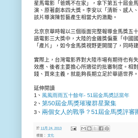
星馬電影「爸媽不在家」，拿下第五十屆金
演、原著劇本四大獎。李安以「清新、感人
該片導演陳哲藝產生相當大的激勵。
北京京華時報以三個版面完整報導金馬獎五
語電影三大獎中，大陸的金雞獎偏重「中國
「產片」，如今金馬獎視野更開闊了，同時
實際上，台灣電影界對大陸巿場有期待也有
效應、後者主要擔心所適從的批審制度。相
錢、買來主義，就能夠長期立足於華語世界
延伸閱讀
1、
風風雨雨五十餘年
- 51
屆金馬奬話當年
第
50
屆金馬獎璀璨群星聚集
2、
兩
個
女
人
的
戰爭？
51
屆金馬獎評審
3、
於
11月 24, 2013
標籤：
文化