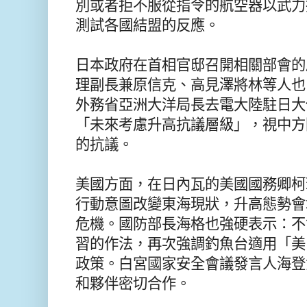
別或者拒不服從指令的航空器以武力
測試各國結盟的反應。
日本政府在首相官邸召開相關部會的
理副長兼原信克、高見澤將林等人也出
外務省亞洲大洋局長去電大陸駐日大
「未來考慮升高抗議層級」，視中方
的抗議。
美國方面，在日內瓦的美國國務卿柯
行動意圖改變東海現狀，升高態勢會
危機。國防部長海格也強硬表示：不
習的作法，再次強調釣魚台適用「美
政策。白宮國家安全會議發言人海登
和夥伴密切合作。