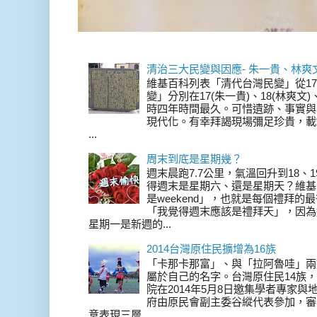
清治三大民變與因應- 朱一貴、林爽
維基百科列表「清代台灣民變」從17
變」分別在17(朱一貴)、18(林爽文
時四年時間最久。可惜遺跡、事實與
現代化。有幸拜謁現場彌足珍貴，載
...
周末到底是星期幾？
週末晨跑7.7公里，氣溫回升到18、
得週末是星期六、還是星期天？維基
是weekend」，也就是每個禮拜
「我覺得週末應該是禮拜天」，因為
星期一是新週的...
2014台灣原住民擴增為16族
「卡那卡那富」、與「拉阿魯哇」兩
屬於自己的名字。台灣原住民14族，在 
院在2014年5月8日邀集學者專家
府由原民會副主委谷縱代表參加，審
意表現三層...