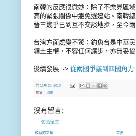
南韓的反應很微妙：除了不樂見區域
高的緊張關係中避免選邊站。南韓總
晉三幾乎已到互不交談地步，至今兩
台灣方面處變不驚：釣魚台是中華民
領土主權，不容任何讓步，亦無妥協
後續發展 ->
從兩國爭議到四國角力
於
11月 25, 2013
標籤：
國際
沒有留言:
張貼留言
較新的文章
首頁